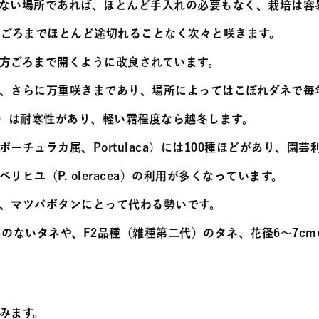
ない場所であれば、ほとんど手入れの必要もなく、栽培は容
月ごろまでほとんど途切れることなく次々と咲きます。
方ごろまで開くように改良されています。
、さらに万重咲きまであり、場所によってはこぼれダネで毎
el’）は耐寒性があり、軽い霜程度なら越冬します。
ーチュラカ属、Portulaca）には100種ほどがあり、園
ヒユ（P. oleracea）の利用が多くなっています。
、マツバボタンにとって代わる勢いです。
のないタネや、F2品種（雑種第二代）のタネ、花径6～7c
みます。