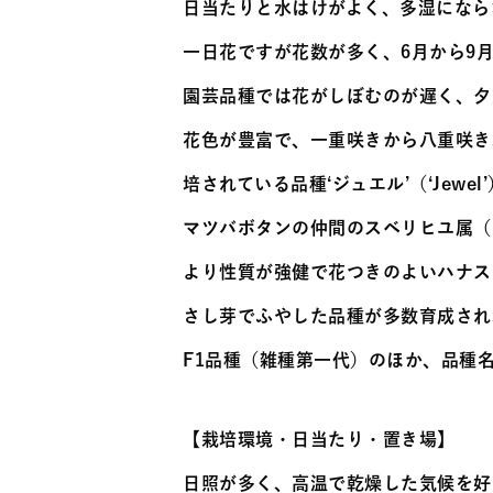
日当たりと水はけがよく、多湿になら
一日花ですが花数が多く、6月から9
園芸品種では花がしぼむのが遅く、夕
花色が豊富で、一重咲きから八重咲き
培されている品種‘ジュエル’（‘Jew
マツバボタンの仲間のスベリヒユ属（ポ
より性質が強健で花つきのよいハナスベリ
さし芽でふやした品種が多数育成され
F1品種（雑種第一代）のほか、品種名
【栽培環境・日当たり・置き場】
日照が多く、高温で乾燥した気候を好