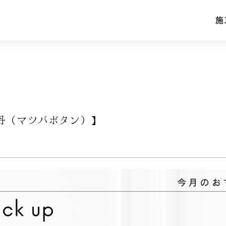
施
施
丹（マツバボタン）】