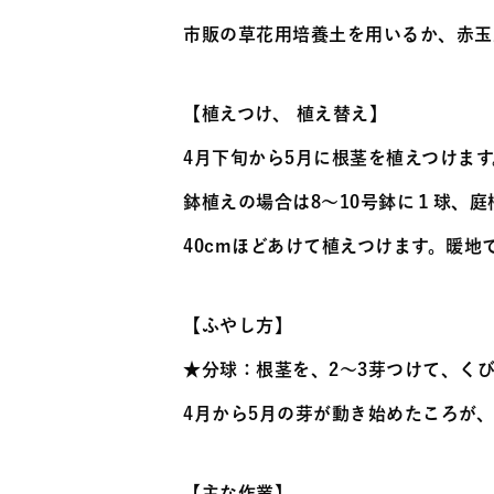
市販の草花用培養土を用いるか、赤玉
【植えつけ、 植え替え】
4月下旬から5月に根茎を植えつけます
鉢植えの場合は8～10号鉢に１球、庭
40cmほどあけて植えつけます。暖地
【ふやし方】
★分球：根茎を、2～3芽つけて、く
4月から5月の芽が動き始めたころが
【主な作業】