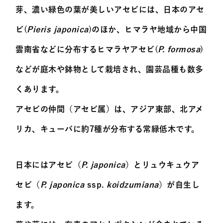
芽、濃い緑色の葉が美しいアセビには、日本のアセ
ビ(
Pieris japonica
)のほか、ヒマラヤ地域から中国
雲南省などに分布するヒマラヤアセビ(
P. formosa
)
などが庭木や鉢物として栽培され、園芸品種も数多
くあります。
アセビの仲間（アセビ属）は、アジア東部、北アメ
リカ、キューバに約7種が分布する常緑低木です。
日本にはアセビ（
P. japonica
）とリュウキュウア
セビ（
P. japonica
ssp.
koidzumiana
）が自生し
ます。