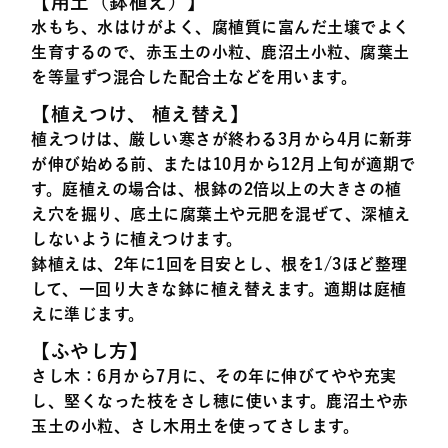
【用土（鉢植え）】
水もち、水はけがよく、腐植質に富んだ土壌でよく
生育するので、赤玉土の小粒、鹿沼土小粒、腐葉土
を等量ずつ混合した配合土などを用います。
【植えつけ、 植え替え】
植えつけは、厳しい寒さが終わる3月から4月に新芽
が伸び始める前、または10月から12月上旬が適期で
す。庭植えの場合は、根鉢の2倍以上の大きさの植
え穴を掘り、底土に腐葉土や元肥を混ぜて、深植え
しないように植えつけます。
鉢植えは、2年に1回を目安とし、根を1/3ほど整理
して、一回り大きな鉢に植え替えます。適期は庭植
えに準じます。
【ふやし方】
さし木
：6月から7月に、その年に伸びてやや充実
し、堅くなった枝をさし穂に使います。鹿沼土や赤
玉土の小粒、さし木用土を使ってさします。