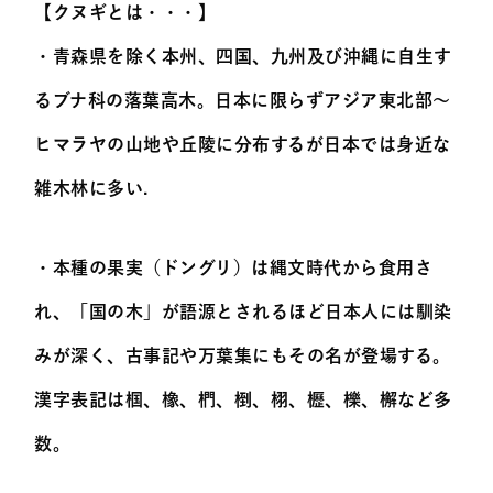
【クヌギとは・・・】
・青森県を除く本州、四国、九州及び沖縄に自生す
るブナ科の落葉高木。日本に限らずアジア東北部～
ヒマラヤの山地や丘陵に分布するが日本では身近な
雑木林に多い.
・本種の果実（ドングリ）は縄文時代から食用さ
れ、「国の木」が語源とされるほど日本人には馴染
みが深く、古事記や万葉集にもその名が登場する。
漢字表記は椢、橡、椚、椡、栩、櫪、櫟、檞など多
数。