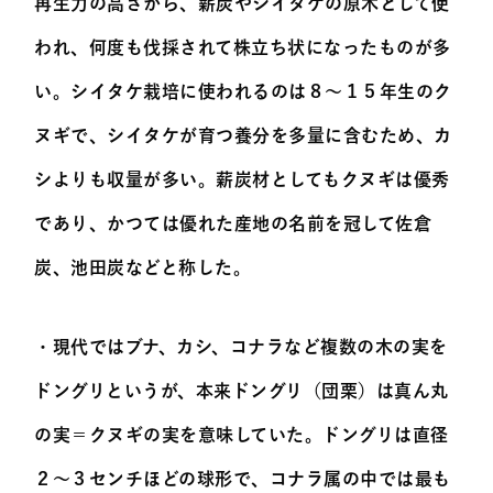
再生力の高さから、薪炭やシイタケの原木として使
われ、何度も伐採されて株立ち状になったものが多
い。シイタケ栽培に使われるのは８～１５年生のク
ヌギで、シイタケが育つ養分を多量に含むため、カ
シよりも収量が多い。薪炭材としてもクヌギは優秀
であり、かつては優れた産地の名前を冠して佐倉
炭、池田炭などと称した。
・現代ではブナ、カシ、コナラなど複数の木の実を
ドングリというが、本来ドングリ（団栗）は真ん丸
の実＝クヌギの実を意味していた。ドングリは直径
２～３センチほどの球形で、コナラ属の中では最も