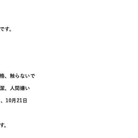
です。
格、触らないで
潔、人間嫌い
、10月21日
す。