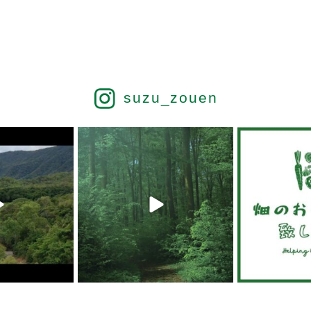
suzu_zouen
 19
6月 19