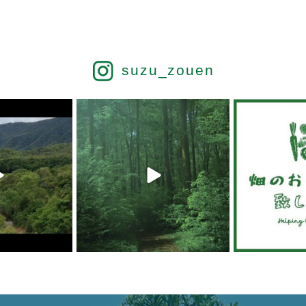
suzu_zouen
 19
6月 19